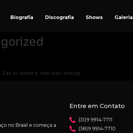
Biografia
Discografia
Shows
Galeri
gorized
Edit or delete it, then start writing!
Entre em Contato
(31)9 9914-7711
ço no Brasil e começa a
(38)9 9914-7710